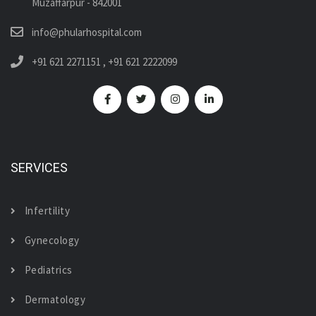
Muzaffarpur - 842001
info@phularhospital.com
+91 621 2271151
,
+91 621 2222099
SERVICES
Infertility
Gynecology
Pediatrics
Dermatology