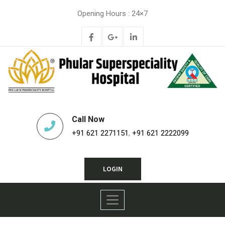
Opening Hours : 24×7
Call Now
+91 621 2271151
,
+91 621 2222099
LOGIN