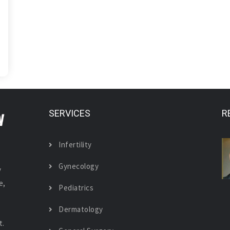
SERVICES
R
Infertility
Gynecology
y
e,
Pediatrics
Dermatology
t.