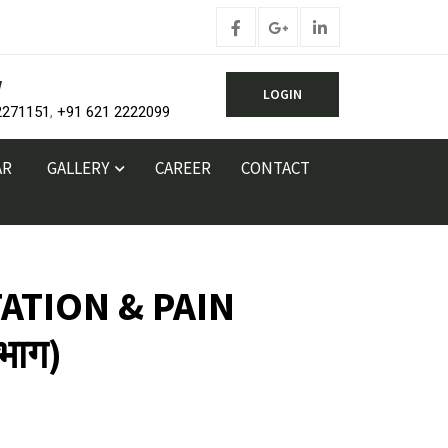
w
LOGIN
2271151
,
+91 621 2222099
AR
GALLERY
CAREER
CONTACT
ATION & PAIN
भाग)