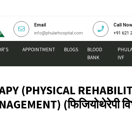
Email
Call No
info@phularhospital.com
+91 621 
R'S
APPOINTMENT
BLOGS
BLOOD
PHUL
BANK
IVF
PY (PHYSICAL REHABILIT
AGEMENT) (फिजियोथेरेपी वि