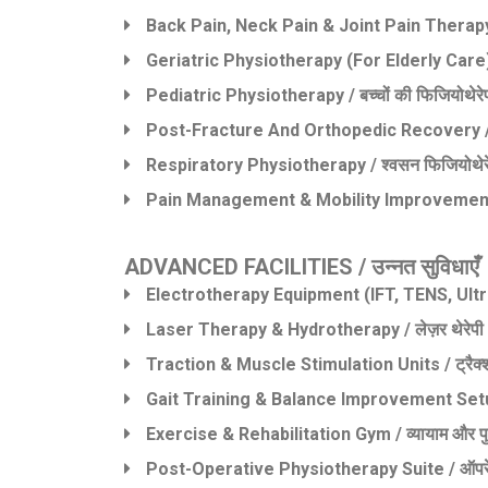
Back Pain, Neck Pain & Joint Pain Therapy / पीठ
Geriatric Physiotherapy (for Elderly Care) / बु
Pediatric Physiotherapy / बच्चों की फिजियोथेरे
Post-Fracture And Orthopedic Recovery / हड्
Respiratory Physiotherapy / श्वसन फिजियोथेर
Pain Management & Mobility Improvement / दर्द
ADVANCED FACILITIES / उन्नत सुविधाएँ
Electrotherapy Equipment (IFT, TENS, Ultrasoun
Laser Therapy & Hydrotherapy / लेज़र थेरेपी और 
Traction & Muscle Stimulation Units / ट्रैक्श
Gait Training & Balance Improvement Setup / 
Exercise & Rehabilitation Gym / व्यायाम और पुन
Post-Operative Physiotherapy Suite / ऑपरेशन 