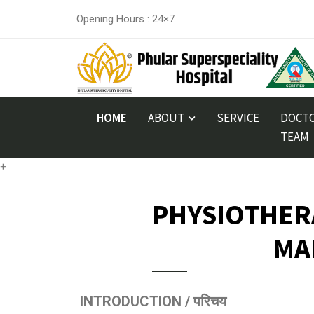
Opening Hours : 24×7
HOME
ABOUT
SERVICE
DOCTO
TEAM
+
PHYSIOTHERA
MAN
INTRODUCTION / परिचय